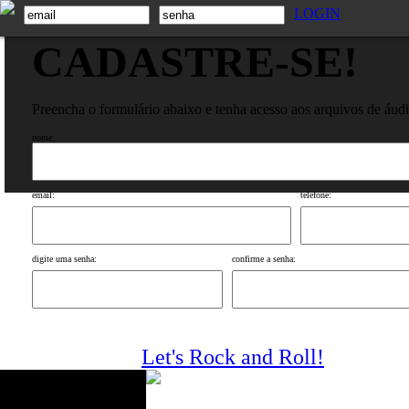
LOGIN
CADASTRE-SE!
Preencha o formulário abaixo e tenha acesso aos arquivos de áud
nome:
email:
telefone:
digite uma senha:
confirme a senha:
Let's Rock and Roll!