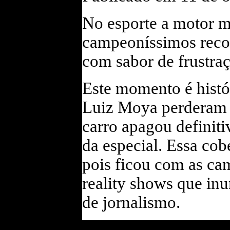
No esporte a motor m
campeoníssimos recon
com sabor de frustra
Este momento é histó
Celso Miranda
Jornalista profissional
Luiz Moya perderam o
especializado em
esportes a motor e
carro apagou definit
Motociclismo há vinte e
cinco anos. De
da especial. Essa co
coberturas in loco
da F-Indy e F-1, ao uso
pois ficou com as cam
diário de motos e
scooters no dia a dia da
reality shows que in
cidade, a paixão pelos
motores me faz buscar os
de jornalismo.
detalhes tecnicos,
tecnológicos. Aqui
divido um pouco dessa
vivência.