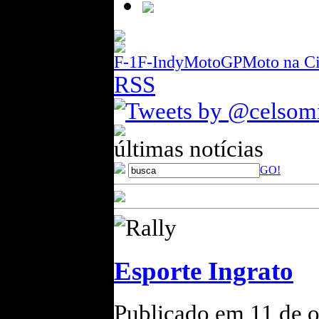
F-1
F-Indy
MotoGP
Moto na C
RSS
Tweets by @celsom
últimas notícias
GO!
Rally
Esporte Ingrato
Publicado em 11 de o