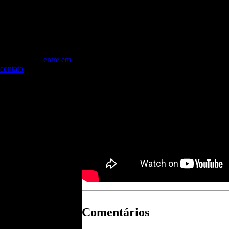
Eventos
Celso Miranda realiza
palestras, além de atuar
como Mestre de
Cerimônias e Mediador
de Debates. Para maiores
informações,
entre em
contato
Comentários