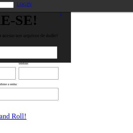
LOGIN
x
E-SE!
a acesso aos arquivos de áudio!
telefone:
nfirme a senha:
and Roll!