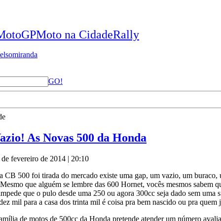
MotoGP
Moto na Cidade
Rally
elsomiranda
GO!
de
azio! As Novas 500 da Honda
de fevereiro de 2014 | 20:10
a CB 500 foi tirada do mercado existe uma gap, um vazio, um buraco,
. Mesmo que alguém se lembre das 600 Hornet, vocês mesmos sabem qu
 impede que o pulo desde uma 250 ou agora 300cc seja dado sem uma sub
dez mil para a casa dos trinta mil é coisa pra bem nascido ou pra quem j
família de motos de 500cc da Honda pretende atender um número avali