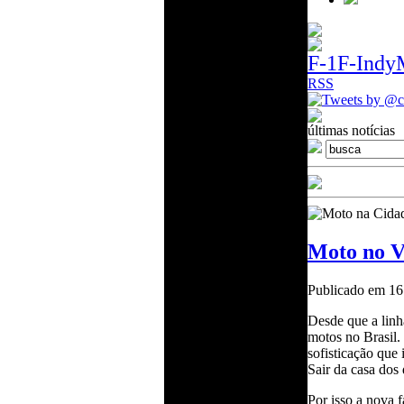
F-1
F-Indy
RSS
Tweets by @c
últimas notícias
Moto na Cida
Moto no V
Celso Miranda
Publicado em 16 
Jornalista profissional
especializado em
Desde que a linh
esportes a motor e
motos no Brasil
Motociclismo há vinte e
sofisticação que
cinco anos. De
Sair da casa dos 
coberturas in loco
da F-Indy e F-1, ao uso
Por isso a nova 