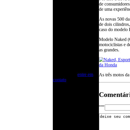
diário de motos e
de consumidores
scooters no dia a dia da
de uma experiênc
cidade, a paixão pelos
motores me faz buscar os
As novas 500 da
detalhes tecnicos,
de dois cilindro
tecnológicos. Aqui
caso do modelo F
divido um pouco dessa
vivência.
Modelo Naked (
Eventos
motociclistas e 
Celso Miranda realiza
as grandes.
palestras, além de atuar
como Mestre de
Cerimônias e Mediador
de Debates. Para maiores
informações,
entre em
As três motos d
contato
Comentár
nome: