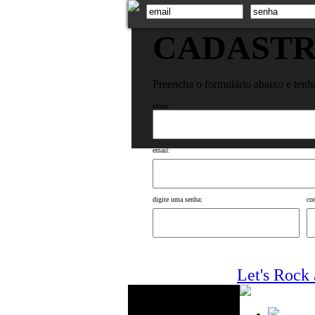
CADASTR
Preencha o formulário abaixo e tenh
nome:
email:
digite uma senha:
co
Let's Rock 