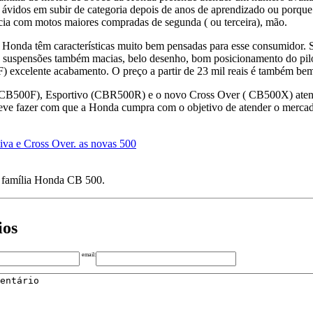
 ávidos em subir de categoria depois de anos de aprendizado ou porq
ia com motos maiores compradas de segunda ( ou terceira), mão.
 Honda têm características muito bem pensadas para esse consumidor.
s, suspensões também macias, belo desenho, bom posicionamento do pilo
) excelente acabamento. O preço a partir de 23 mil reais é também be
CB500F), Esportivo (CBR500R) e o novo Cross Over ( CB500X) aten
deve fazer com que a Honda cumpra com o objetivo de atender o mercad
a família Honda CB 500.
ios
email: