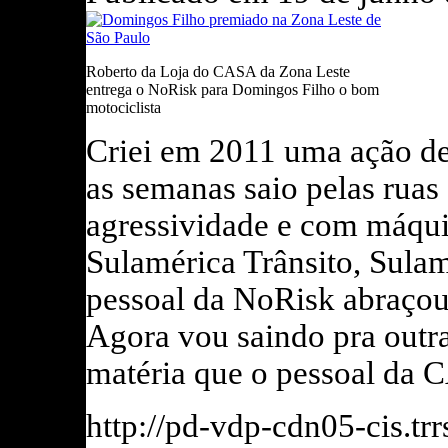
coberturas in
loco
da F-Indy e
F-1, ao uso
Roberto da Loja do CASA da Zona Leste
diário de
entrega o NoRisk para Domingos Filho o bom
motos e
motociclista
scooters no
dia a dia da
Criei em 2011 uma ação de
cidade, a
paixão pelos
as semanas saio pelas rua
motores me
faz buscar os
agressividade e com máqu
detalhes
tecnicos,
Sulamérica Trânsito, Sula
tecnológicos.
Aqui divido
pessoal da NoRisk abraçou
um pouco
dessa
vivência.
Agora vou saindo pra outr
Eventos
Celso
matéria que o pessoal da
Miranda
realiza
palestras,
http://pd-vdp-cdn05-cis.t
além de atuar