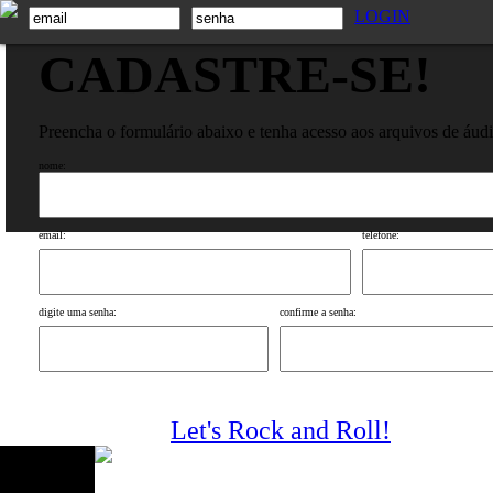
LOGIN
CADASTRE-SE!
Preencha o formulário abaixo e tenha acesso aos arquivos de áud
nome:
email:
telefone:
digite uma senha:
confirme a senha:
Let's Rock and Roll!