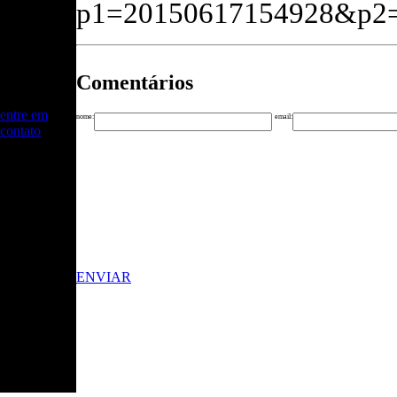
como Mestre
p1=20150617154928&p
de
Cerimônias e
Mediador de
Debates.
Comentários
Para maiores
informações,
entre em
nome:
email:
contato
ENVIAR