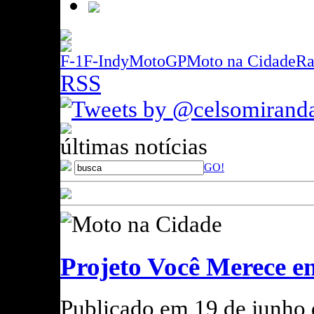
F-1
F-Indy
MotoGP
Moto na Cidade
Ra
RSS
Tweets by @celsomirand
últimas notícias
GO!
Celso
Miranda
Jornalista
profissional
Moto na Cidade
especializado
em esportes a
motor e
Projeto Você Merece e
Motociclismo
há vinte e
cinco anos.
Publicado em 19 de junho 
De