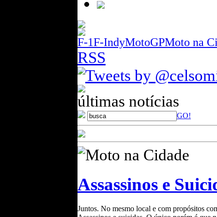
F-1
F-Indy
MotoGP
Moto na C
RSS
Tweets by @celsom
últimas notícias
GO!
Moto na Cidade
Assassinos e Suici
Juntos. No mesmo local e com propósitos co