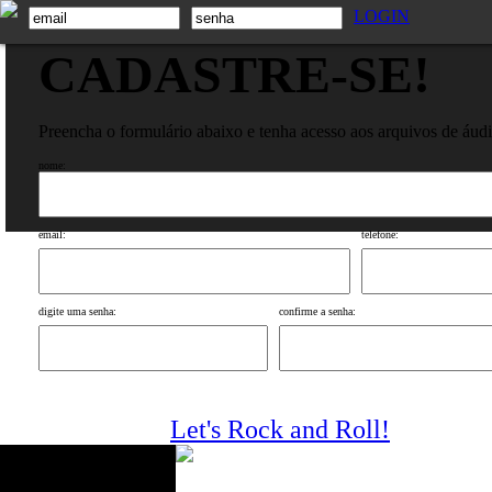
LOGIN
CADASTRE-SE!
Preencha o formulário abaixo e tenha acesso aos arquivos de áud
nome:
email:
telefone:
digite uma senha:
confirme a senha:
Let's Rock and Roll!