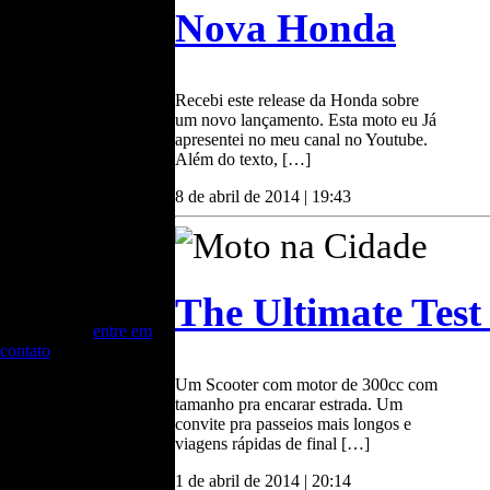
Nova Honda
coberturas in loco
da F-Indy e F-1, ao uso
diário de motos e
scooters no dia a dia da
cidade, a paixão pelos
Recebi este release da Honda sobre
motores me faz buscar os
um novo lançamento. Esta moto eu Já
detalhes tecnicos,
apresentei no meu canal no Youtube.
tecnológicos. Aqui
Além do texto, […]
divido um pouco dessa
vivência.
8 de abril de 2014 | 19:43
Eventos
Celso Miranda realiza
Moto na Cidade
palestras, além de atuar
como Mestre de
Cerimônias e Mediador
The Ultimate Test
de Debates. Para maiores
informações,
entre em
contato
Um Scooter com motor de 300cc com
tamanho pra encarar estrada. Um
convite pra passeios mais longos e
viagens rápidas de final […]
1 de abril de 2014 | 20:14